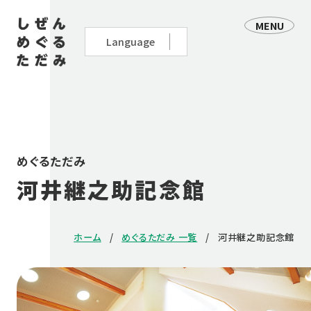
MENU
めぐるただみ
河井継之助記念館
ホーム
めぐるただみ 一覧
河井継之助記念館